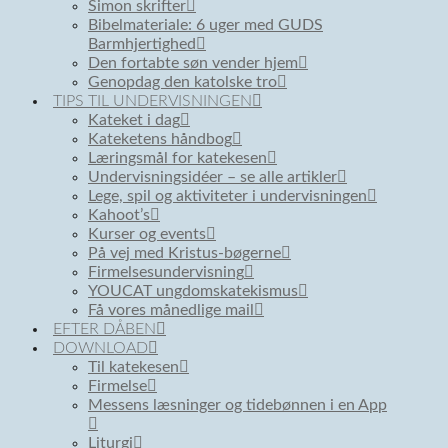
Simon skrifter
Bibelmateriale: 6 uger med GUDS
Barmhjertighed
Den fortabte søn vender hjem
Genopdag den katolske tro
TIPS TIL UNDERVISNINGEN
Kateket i dag
Kateketens håndbog
Læringsmål for katekesen
Undervisningsidéer – se alle artikler
Lege, spil og aktiviteter i undervisningen
Kahoot’s
Kurser og events
På vej med Kristus-bøgerne
Firmelsesundervisning
YOUCAT ungdomskatekismus
Få vores månedlige mail
EFTER DÅBEN
DOWNLOAD
Til katekesen
Firmelse
Messens læsninger og tidebønnen i en App
Liturgi