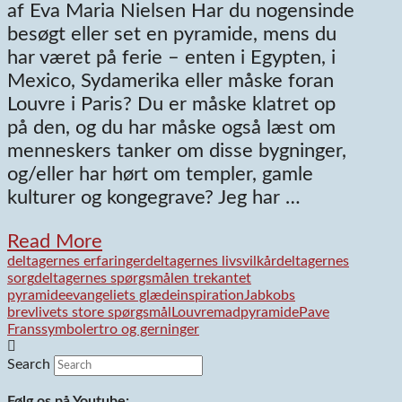
af Eva Maria Nielsen Har du nogensinde
besøgt eller set en pyramide, mens du
har været på ferie – enten i Egypten, i
Mexico, Sydamerika eller måske foran
Louvre i Paris? Du er måske klatret op
på den, og du har måske også læst om
menneskers tanker om disse bygninger,
og/eller har hørt om templer, gamle
kulturer og kongegrave? Jeg har …
Read More
deltagernes erfaringer
deltagernes livsvilkår
deltagernes
sorg
deltagernes spørgsmål
en trekantet
pyramide
evangeliets glæde
inspiration
Jabkobs
brev
livets store spørgsmål
Louvre
madpyramide
Pave
Frans
symboler
tro og gerninger
Search
Følg os på Youtube: