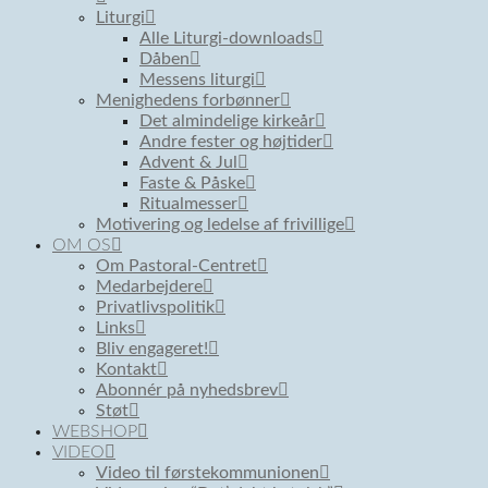
Liturgi
Alle Liturgi-downloads
Dåben
Messens liturgi
Menighedens forbønner
Det almindelige kirkeår
Andre fester og højtider
Advent & Jul
Faste & Påske
Ritualmesser
Motivering og ledelse af frivillige
OM OS
Om Pastoral-Centret
Medarbejdere
Privatlivspolitik
Links
Bliv engageret!
Kontakt
Abonnér på nyhedsbrev
Støt
WEBSHOP
VIDEO
Video til førstekommunionen