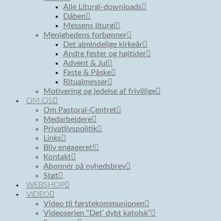
Alle Liturgi-downloads
Dåben
Messens liturgi
Menighedens forbønner
Det almindelige kirkeår
Andre fester og højtider
Advent & Jul
Faste & Påske
Ritualmesser
Motivering og ledelse af frivillige
OM OS
Om Pastoral-Centret
Medarbejdere
Privatlivspolitik
Links
Bliv engageret!
Kontakt
Abonnér på nyhedsbrev
Støt
WEBSHOP
VIDEO
Video til førstekommunionen
Videoserien “Det’ dybt katolsk”