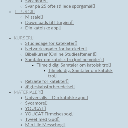
Sycamore
Svar på 25 ofte stillede spørgsmål
LITURGI
Missale
Downloads til liturgien
Din katolske app
KURSER
Studiedage for kateketer
Netværksmøder for kateketer
Bibelkurser (Online Studieaftener )
Samtaler om katolsk tro (onlinemøder)
Tilmeld dig: Samtaler om katolsk tro
Tilmeld dig: Samtaler om katolsk
tro
Retræte for katekter
Ægteskabsforberedelse
MATERIALER
Universalis – Din katolske app
Sycamore
YOUCAT
YOUCAT Firmelsesbog
Tweet med Gud
Min lille Messebog