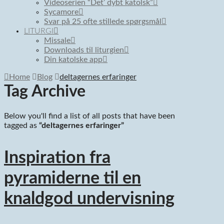
Videoserien “Det’ dybt katolsk”
Sycamore
Svar på 25 ofte stillede spørgsmål
LITURGI
Missale
Downloads til liturgien
Din katolske app
Home
Blog
deltagernes erfaringer
Tag Archive
Below you'll find a list of all posts that have been
tagged as
“deltagernes erfaringer”
Inspiration fra
pyramiderne til en
knaldgod undervisning