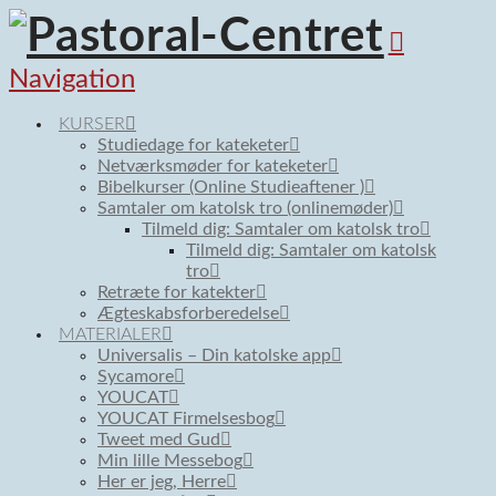
Navigation
KURSER
Studiedage for kateketer
Netværksmøder for kateketer
Bibelkurser (Online Studieaftener )
Samtaler om katolsk tro (onlinemøder)
Tilmeld dig: Samtaler om katolsk tro
Tilmeld dig: Samtaler om katolsk
tro
Retræte for katekter
Ægteskabsforberedelse
MATERIALER
Universalis – Din katolske app
Sycamore
YOUCAT
YOUCAT Firmelsesbog
Tweet med Gud
Min lille Messebog
Her er jeg, Herre