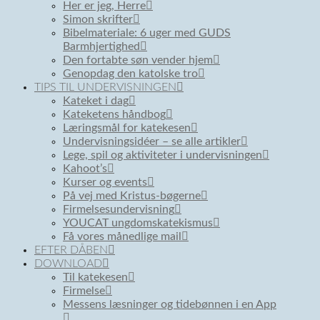
Her er jeg, Herre
Simon skrifter
Bibelmateriale: 6 uger med GUDS
Barmhjertighed
Den fortabte søn vender hjem
Genopdag den katolske tro
TIPS TIL UNDERVISNINGEN
Kateket i dag
Kateketens håndbog
Læringsmål for katekesen
Undervisningsidéer – se alle artikler
Lege, spil og aktiviteter i undervisningen
Kahoot’s
Kurser og events
På vej med Kristus-bøgerne
Firmelsesundervisning
YOUCAT ungdomskatekismus
Få vores månedlige mail
EFTER DÅBEN
DOWNLOAD
Til katekesen
Firmelse
Messens læsninger og tidebønnen i en App