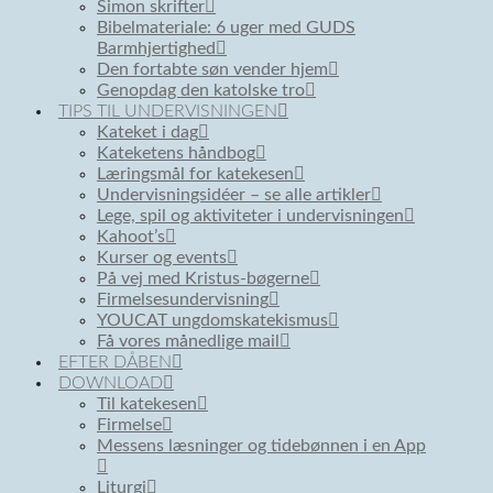
Simon skrifter
Bibelmateriale: 6 uger med GUDS
Barmhjertighed
Den fortabte søn vender hjem
Genopdag den katolske tro
TIPS TIL UNDERVISNINGEN
Kateket i dag
Kateketens håndbog
Læringsmål for katekesen
Undervisningsidéer – se alle artikler
Lege, spil og aktiviteter i undervisningen
Kahoot’s
Kurser og events
På vej med Kristus-bøgerne
Firmelsesundervisning
YOUCAT ungdomskatekismus
Få vores månedlige mail
EFTER DÅBEN
DOWNLOAD
Til katekesen
Firmelse
Messens læsninger og tidebønnen i en App
Liturgi