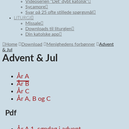
Videoserien “Det’ dybt katolsk”
Sycamore
Svar på 25 ofte stillede spørgsmål
LITURGI
Missale
Downloads til liturgien
Din katolske app
Home
Download
Menighedens forbønner
Advent
& Jul
Advent & Jul
År A
År B
År C
År A, B og C
Pdf