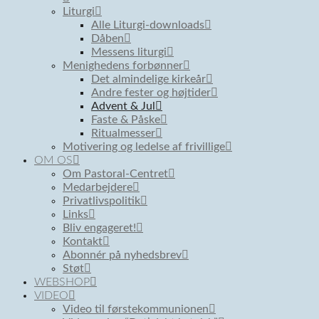
Liturgi
Alle Liturgi-downloads
Dåben
Messens liturgi
Menighedens forbønner
Det almindelige kirkeår
Andre fester og højtider
Advent & Jul
Faste & Påske
Ritualmesser
Motivering og ledelse af frivillige
OM OS
Om Pastoral-Centret
Medarbejdere
Privatlivspolitik
Links
Bliv engageret!
Kontakt
Abonnér på nyhedsbrev
Støt
WEBSHOP
VIDEO
Video til førstekommunionen