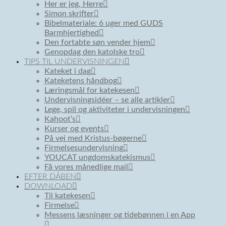
Her er jeg, Herre
Simon skrifter
Bibelmateriale: 6 uger med GUDS
Barmhjertighed
Den fortabte søn vender hjem
Genopdag den katolske tro
TIPS TIL UNDERVISNINGEN
Kateket i dag
Kateketens håndbog
Læringsmål for katekesen
Undervisningsidéer – se alle artikler
Lege, spil og aktiviteter i undervisningen
Kahoot’s
Kurser og events
På vej med Kristus-bøgerne
Firmelsesundervisning
YOUCAT ungdomskatekismus
Få vores månedlige mail
EFTER DÅBEN
DOWNLOAD
Til katekesen
Firmelse
Messens læsninger og tidebønnen i en App