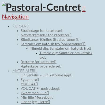
Navigation
KURSER
Studiedage for kateketer
Netværksmøder for kateketer
Bibelkurser (Online Studieaftener )
Samtaler om katolsk tro (onlinemøder)
Tilmeld dig: Samtaler om katolsk tro
Tilmeld dig: Samtaler om katolsk
tro
Retræte for katekter
Ægteskabsforberedelse
MATERIALER
Universalis – Din katolske app
Sycamore
YOUCAT
YOUCAT Firmelsesbog
Tweet med Gud
Min lille Messebog
Her er jeg, Herre