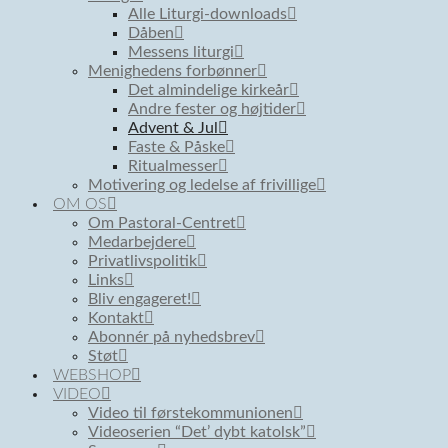
Alle Liturgi-downloads
Dåben
Messens liturgi
Menighedens forbønner
Det almindelige kirkeår
Andre fester og højtider
Advent & Jul
Faste & Påske
Ritualmesser
Motivering og ledelse af frivillige
OM OS
Om Pastoral-Centret
Medarbejdere
Privatlivspolitik
Links
Bliv engageret!
Kontakt
Abonnér på nyhedsbrev
Støt
WEBSHOP
VIDEO
Video til førstekommunionen
Videoserien “Det’ dybt katolsk”