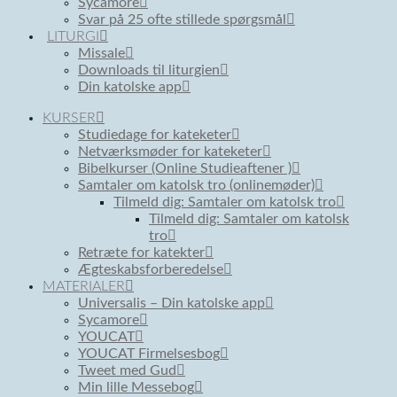
Sycamore
Svar på 25 ofte stillede spørgsmål
LITURGI
Missale
Downloads til liturgien
Din katolske app
KURSER
Studiedage for kateketer
Netværksmøder for kateketer
Bibelkurser (Online Studieaftener )
Samtaler om katolsk tro (onlinemøder)
Tilmeld dig: Samtaler om katolsk tro
Tilmeld dig: Samtaler om katolsk
tro
Retræte for katekter
Ægteskabsforberedelse
MATERIALER
Universalis – Din katolske app
Sycamore
YOUCAT
YOUCAT Firmelsesbog
Tweet med Gud
Min lille Messebog