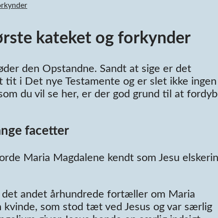
orkynder
rste kateket og forkynder
øder den Opstandne. Sandt at sige er det
 tit i Det nye Testamente og er slet ikke ingen
m du vil se her, er der god grund til at fordy
nge facetter
jorde Maria Magdalene kendt som Jesu elskeri
ra det andet århundrede fortæller om Maria
 kvinde, som stod tæt ved Jesus og var særlig