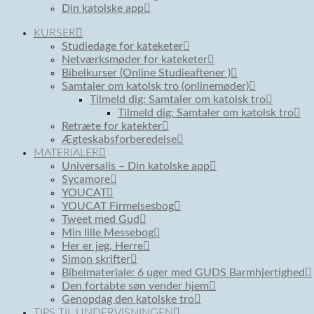
Din katolske app
KURSER
Studiedage for kateketer
Netværksmøder for kateketer
Bibelkurser (Online Studieaftener )
Samtaler om katolsk tro (onlinemøder)
Tilmeld dig: Samtaler om katolsk tro
Tilmeld dig: Samtaler om katolsk tro
Retræte for katekter
Ægteskabsforberedelse
MATERIALER
Universalis – Din katolske app
Sycamore
YOUCAT
YOUCAT Firmelsesbog
Tweet med Gud
Min lille Messebog
Her er jeg, Herre
Simon skrifter
Bibelmateriale: 6 uger med GUDS Barmhjertighed
Den fortabte søn vender hjem
Genopdag den katolske tro
TIPS TIL UNDERVISNINGEN