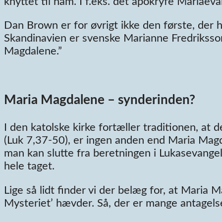
knyttet til ham. I f.eks. det apokryfe Mariaev
Dan Brown er for øvrigt ikke den første, der
Skandinavien er svenske Marianne Fredriksso
Magdalene.”
Maria Magdalene – synderinden?
I den katolske kirke fortæller traditionen, at
(Luk 7,37-50), er ingen anden end Maria Magd
man kan slutte fra beretningen i Lukasevangel
hele taget.
Lige så lidt finder vi der belæg for, at Maria
Mysteriet’ hævder. Så, der er mange antagels