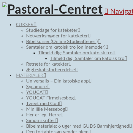
Naviga
KURSER
Studiedage for kateketer
Netværksmøder for kateketer
Bibelkurser (Online Studieaftener )
Samtaler om katolsk tro (onlinemøder)
Tilmeld dig: Samtaler om katolsk tro
Tilmeld dig: Samtaler om katolsk tro
Retræte for katekter
Ægteskabsforberedelse
MATERIALER
Universalis – Din katolske app
Sycamore
YOUCAT
YOUCAT Firmelsesbog
Tweet med Gud
Min lille Messebog
Her er jeg, Herre
Simon skrifter
Bibelmateriale: 6 uger med GUDS Barmhjertighed
Den fortabte søn vender hjem