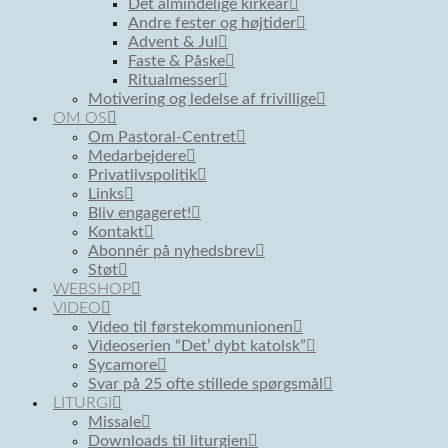
Det almindelige kirkeår
Andre fester og højtider
Advent & Jul
Faste & Påske
Ritualmesser
Motivering og ledelse af frivillige
OM OS
Om Pastoral-Centret
Medarbejdere
Privatlivspolitik
Links
Bliv engageret!
Kontakt
Abonnér på nyhedsbrev
Støt
WEBSHOP
VIDEO
Video til førstekommunionen
Videoserien “Det’ dybt katolsk”
Sycamore
Svar på 25 ofte stillede spørgsmål
LITURGI
Missale
Downloads til liturgien