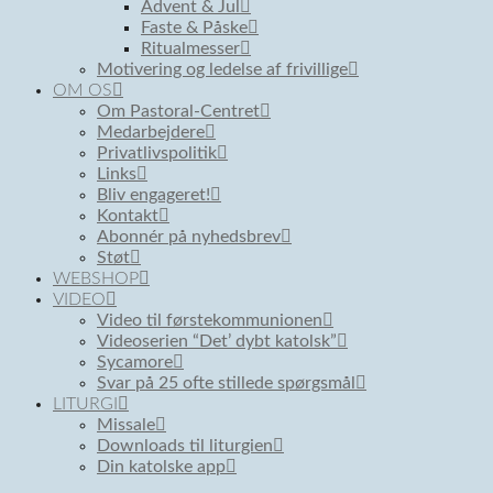
Advent & Jul
Faste & Påske
Ritualmesser
Motivering og ledelse af frivillige
OM OS
Om Pastoral-Centret
Medarbejdere
Privatlivspolitik
Links
Bliv engageret!
Kontakt
Abonnér på nyhedsbrev
Støt
WEBSHOP
VIDEO
Video til førstekommunionen
Videoserien “Det’ dybt katolsk”
Sycamore
Svar på 25 ofte stillede spørgsmål
LITURGI
Missale
Downloads til liturgien
Din katolske app