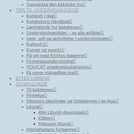
Genopdag den katolske tro
TIPS TIL UNDERVISNINGEN
Kateket i dag
Kateketens håndbog
Læringsmål for katekesen
Undervisningsidéer – se alle artikler
Lege, spil og aktiviteter i undervisningen
Kahoot’s
Kurser og events
På vej med Kristus-bøgerne
Firmelsesundervisning
YOUCAT ungdomskatekismus
Få vores månedlige mail
EFTER DÅBEN
DOWNLOAD
Til katekesen
Firmelse
Messens læsninger og tidebønnen i en App
Liturgi
Alle Liturgi-downloads
Dåben
Messens liturgi
Menighedens forbønner