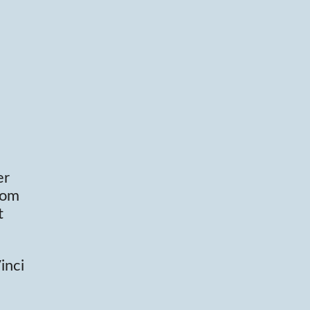
er
som
t
inci