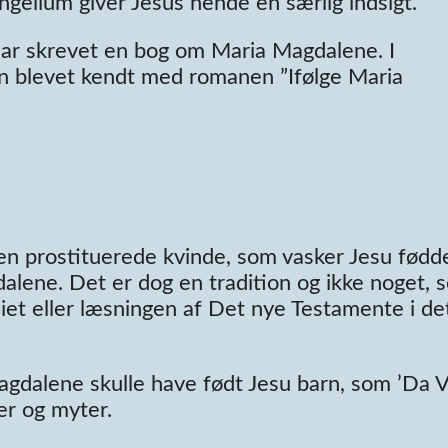
angelium giver Jesus hende en særlig indsigt.
 har skrevet en bog om Maria Magdalene. I
n blevet kendt med romanen ”Ifølge Maria
 den prostituerede kvinde, som vasker Jesu fødd
alene. Det er dog en tradition og ikke noget, 
iet eller læsningen af Det nye Testamente i de
 Magdalene skulle have født Jesu barn, som ’Da V
er og myter.