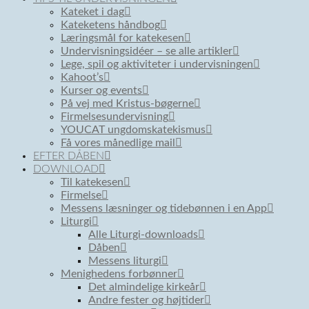
Kateket i dag
Kateketens håndbog
Læringsmål for katekesen
Undervisningsidéer – se alle artikler
Lege, spil og aktiviteter i undervisningen
Kahoot’s
Kurser og events
På vej med Kristus-bøgerne
Firmelsesundervisning
YOUCAT ungdomskatekismus
Få vores månedlige mail
EFTER DÅBEN
DOWNLOAD
Til katekesen
Firmelse
Messens læsninger og tidebønnen i en App
Liturgi
Alle Liturgi-downloads
Dåben
Messens liturgi
Menighedens forbønner
Det almindelige kirkeår
Andre fester og højtider