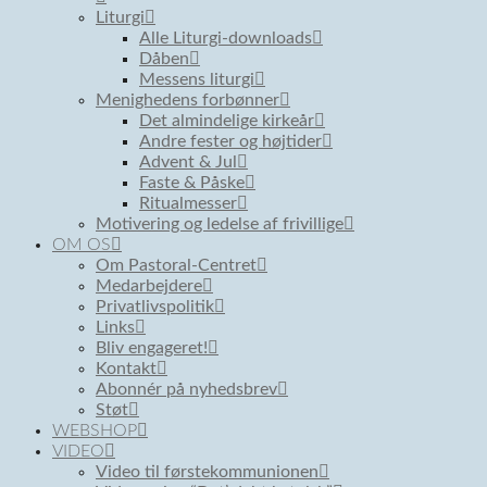
Liturgi
Alle Liturgi-downloads
Dåben
Messens liturgi
Menighedens forbønner
Det almindelige kirkeår
Andre fester og højtider
Advent & Jul
Faste & Påske
Ritualmesser
Motivering og ledelse af frivillige
OM OS
Om Pastoral-Centret
Medarbejdere
Privatlivspolitik
Links
Bliv engageret!
Kontakt
Abonnér på nyhedsbrev
Støt
WEBSHOP
VIDEO
Video til førstekommunionen