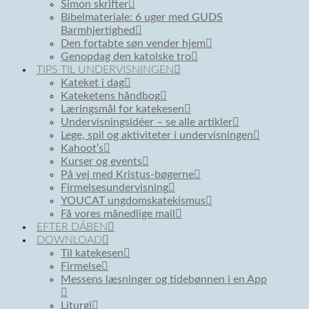
Simon skrifter
Bibelmateriale: 6 uger med GUDS
Barmhjertighed
Den fortabte søn vender hjem
Genopdag den katolske tro
TIPS TIL UNDERVISNINGEN
Kateket i dag
Kateketens håndbog
Læringsmål for katekesen
Undervisningsidéer – se alle artikler
Lege, spil og aktiviteter i undervisningen
Kahoot’s
Kurser og events
På vej med Kristus-bøgerne
Firmelsesundervisning
YOUCAT ungdomskatekismus
Få vores månedlige mail
EFTER DÅBEN
DOWNLOAD
Til katekesen
Firmelse
Messens læsninger og tidebønnen i en App
Liturgi