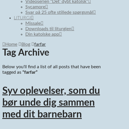
Videoserien “Det’ dybt katolsk”
Sycamore
Svar på 25 ofte stillede spørgsmål
LITURGI
Missale
Downloads til liturgien
Din katolske app
Home
Blog
farfar
Tag Archive
Below you'll find a list of all posts that have been
tagged as
“farfar”
Syv oplevelser, som du
bør unde dig sammen
med dit barnebarn