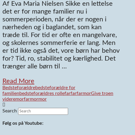
Af Eva Maria Nielsen Sikke en lettelse
det er for mange familier nu i
sommerperioden, når der er nogen i
nærheden og i baglandet, som kan
træde til. For tid er ofte en mangelvare,
og skolernes sommerferie er lang. Men
er tid ikke også det, vore børn har behov
for? Tid, ro, stabilitet og kærlighed. Det
trænger alle børn til …
Read More
Bedsteforældre
bedsteforældre for
familien
bedsteforældres rolle
farfar
farmor
Give troen
videre
morfar
mormor
Search
Følg os på Youtube: