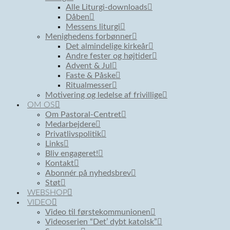
Alle Liturgi-downloads
Dåben
Messens liturgi
Menighedens forbønner
Det almindelige kirkeår
Andre fester og højtider
Advent & Jul
Faste & Påske
Ritualmesser
Motivering og ledelse af frivillige
OM OS
Om Pastoral-Centret
Medarbejdere
Privatlivspolitik
Links
Bliv engageret!
Kontakt
Abonnér på nyhedsbrev
Støt
WEBSHOP
VIDEO
Video til førstekommunionen
Videoserien “Det’ dybt katolsk”