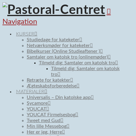
Navigation
KURSER
Studiedage for kateketer
Netværksmøder for kateketer
Bibelkurser (Online Studieaftener )
Samtaler om katolsk tro (onlinemøder)
Tilmeld dig: Samtaler om katolsk tro
Tilmeld dig: Samtaler om katolsk
tro
Retræte for katekter
Ægteskabsforberedelse
MATERIALER
Universalis – Din katolske app
Sycamore
YOUCAT
YOUCAT Firmelsesbog
Tweet med Gud
Min lille Messebog
Her er jeg, Herre