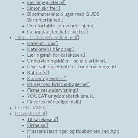
Her er jeg, Herre
Simon skrifter
Bibelmateriale: 6 uger med GUDS
Barmhjertighed
Den fortabte søn vender hjem
Genopdag den katolske tro
TIPS TIL UNDERVISNINGEN
Kateket i dag
Kateketens håndbog
Læringsmål for katekesen
Undervisningsidéer – se alle artikler
Lege, spil og aktiviteter i undervisningen
Kahoot’s
Kurser og events
På vej med Kristus-bøgerne
Firmelsesundervisning
YOUCAT ungdomskatekismus
Få vores månedlige mail
EFTER DÅBEN
DOWNLOAD
Til katekesen
Firmelse
Messens læsninger og tidebønnen i en App