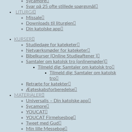
Sycamore
Svar på 25 ofte stillede spørgsmål
LITURGI
Missale
Downloads til liturgien
Din katolske app
KURSER
Studiedage for kateketer
Netværksmøder for kateketer
Bibelkurser (Online Studieaftener )
Samtaler om katolsk tro (onlinemøder)
Tilmeld dig: Samtaler om katolsk tro
Tilmeld dig: Samtaler om katolsk
tro
Retræte for katekter
Ægteskabsforberedelse
MATERIALER
Universalis – Din katolske app
Sycamore
YOUCAT
YOUCAT Firmelsesbog
Tweet med Gud
Min lille Messebog