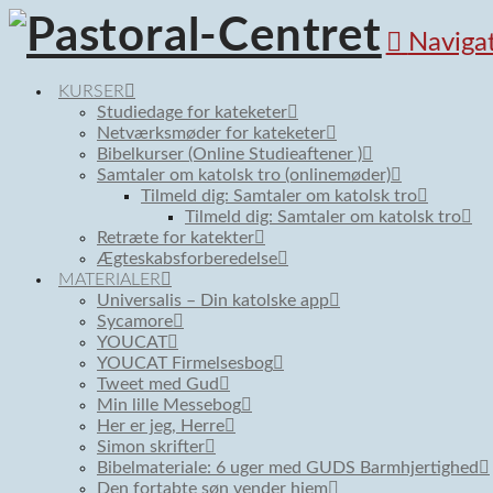
Naviga
KURSER
Studiedage for kateketer
Netværksmøder for kateketer
Bibelkurser (Online Studieaftener )
Samtaler om katolsk tro (onlinemøder)
Tilmeld dig: Samtaler om katolsk tro
Tilmeld dig: Samtaler om katolsk tro
Retræte for katekter
Ægteskabsforberedelse
MATERIALER
Universalis – Din katolske app
Sycamore
YOUCAT
YOUCAT Firmelsesbog
Tweet med Gud
Min lille Messebog
Her er jeg, Herre
Simon skrifter
Bibelmateriale: 6 uger med GUDS Barmhjertighed
Den fortabte søn vender hjem