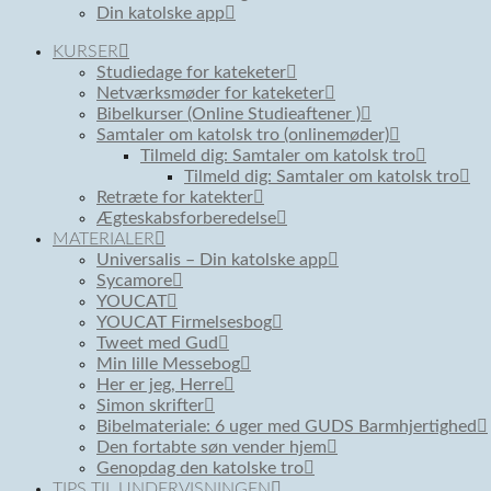
Din katolske app
KURSER
Studiedage for kateketer
Netværksmøder for kateketer
Bibelkurser (Online Studieaftener )
Samtaler om katolsk tro (onlinemøder)
Tilmeld dig: Samtaler om katolsk tro
Tilmeld dig: Samtaler om katolsk tro
Retræte for katekter
Ægteskabsforberedelse
MATERIALER
Universalis – Din katolske app
Sycamore
YOUCAT
YOUCAT Firmelsesbog
Tweet med Gud
Min lille Messebog
Her er jeg, Herre
Simon skrifter
Bibelmateriale: 6 uger med GUDS Barmhjertighed
Den fortabte søn vender hjem
Genopdag den katolske tro
TIPS TIL UNDERVISNINGEN