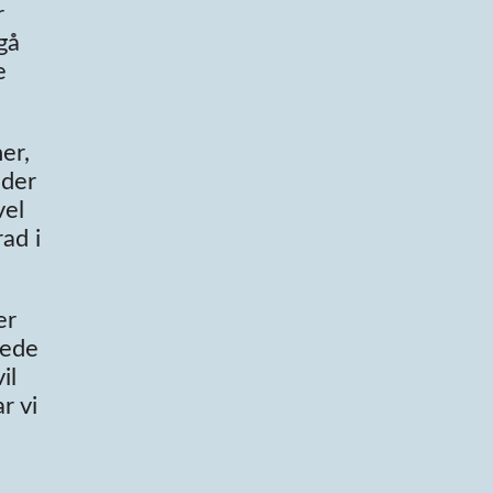
r
gå
e
er,
 der
vel
ad i
er
rede
il
r vi