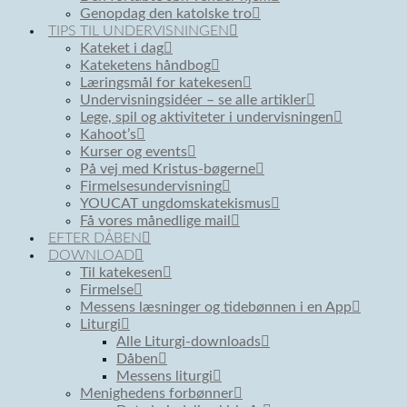
Genopdag den katolske tro
TIPS TIL UNDERVISNINGEN
Kateket i dag
Kateketens håndbog
Læringsmål for katekesen
Undervisningsidéer – se alle artikler
Lege, spil og aktiviteter i undervisningen
Kahoot’s
Kurser og events
På vej med Kristus-bøgerne
Firmelsesundervisning
YOUCAT ungdomskatekismus
Få vores månedlige mail
EFTER DÅBEN
DOWNLOAD
Til katekesen
Firmelse
Messens læsninger og tidebønnen i en App
Liturgi
Alle Liturgi-downloads
Dåben
Messens liturgi
Menighedens forbønner