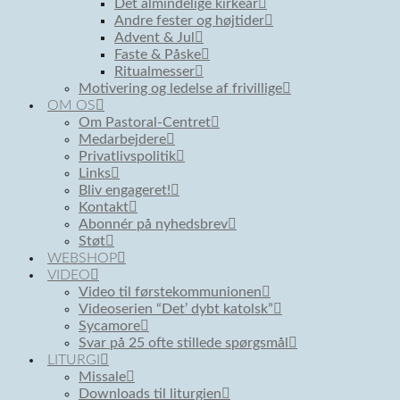
Det almindelige kirkeår
Andre fester og højtider
Advent & Jul
Faste & Påske
Ritualmesser
Motivering og ledelse af frivillige
OM OS
Om Pastoral-Centret
Medarbejdere
Privatlivspolitik
Links
Bliv engageret!
Kontakt
Abonnér på nyhedsbrev
Støt
WEBSHOP
VIDEO
Video til førstekommunionen
Videoserien “Det’ dybt katolsk”
Sycamore
Svar på 25 ofte stillede spørgsmål
LITURGI
Missale
Downloads til liturgien