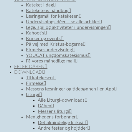
Kateket i dag
Kateketens håndbog
Læringsmål for katekesen
Undervisningsidéer – se alle artikler
Lege, spil og aktiviteter i undervisningen
Kahoot’s
Kurser og events
På vej med Kristus-bøgerne
Firmelsesundervisning
YOUCAT ungdomskatekismus
Få vores månedlige mail
EFTER DÅBEN
DOWNLOAD
Til katekesen
Firmelse
Messens læsninger og tidebønnen i en App
Liturgi
Alle Liturgi-downloads
Dåben
Messens liturgi
Menighedens forbønner
Det almindelige kirkeår
Andre fester og højtider