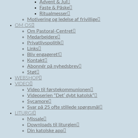
Advent & Jul
Faste & Påske
Ritualmesser
Motivering og ledelse af frivillige
OM OS
Om Pastoral-Centret
Medarbejdere
Privatlivspolitik
Links
Bliv engageret!
Kontakt
Abonnér på nyhedsbrev
Støt
WEBSHOP
VIDEO
Video til førstekommunionen
Videoserien “Det’ dybt katolsk”
Sycamore
Svar på 25 ofte stillede spørgsmål
LITURGI
Missale
Downloads til liturgien
Din katolske app