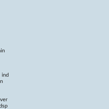
min
 ind
en
over
rdsp