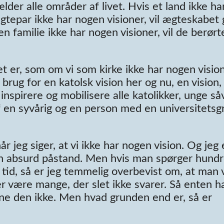
lder alle områder af livet. Hvis et land ikke ha
 ægtepar ikke har nogen visioner, vil ægteskabet 
en familie ikke har nogen visioner, vil de berørt
t er, som om vi som kirke ikke har nogen vision
r brug for en katolsk vision her og nu, en vision,
inspirere og mobilisere alle katolikker, unge så
 en syvårig og en person med en universitetsgr
r jeg siger, at vi ikke har nogen vision. Og jeg 
r en absurd påstand. Men hvis man spørger hund
 tid, så er jeg temmelig overbevist om, at man v
er være mange, der slet ikke svarer. Så enten ha
erne den ikke. Men hvad grunden end er, så er