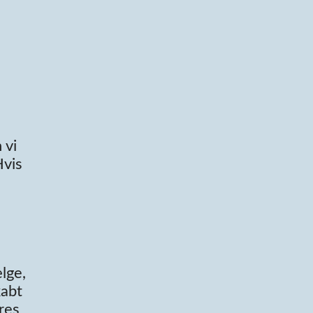
 vi
Hvis
lge,
kabt
res