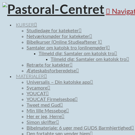
Naviga
KURSER
Studiedage for kateketer
Netværksmøder for kateketer
Bibelkurser (Online Studieaftener )
Samtaler om katolsk tro (onlinemøder)
Tilmeld dig: Samtaler om katolsk tro
Tilmeld dig: Samtaler om katolsk tro
Retræte for katekter
Ægteskabsforberedelse
MATERIALER
Universalis – Din katolske app
Sycamore
YOUCAT
YOUCAT Firmelsesbog
Tweet med Gud
Min lille Messebog
Her er jeg, Herre
Simon skrifter
Bibelmateriale: 6 uger med GUDS Barmhjertighed
Den fortabte søn vender hjem