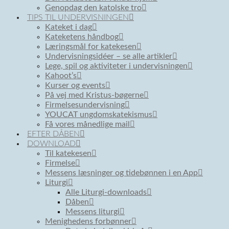
Genopdag den katolske tro
TIPS TIL UNDERVISNINGEN
Kateket i dag
Kateketens håndbog
Læringsmål for katekesen
Undervisningsidéer – se alle artikler
Lege, spil og aktiviteter i undervisningen
Kahoot’s
Kurser og events
På vej med Kristus-bøgerne
Firmelsesundervisning
YOUCAT ungdomskatekismus
Få vores månedlige mail
EFTER DÅBEN
DOWNLOAD
Til katekesen
Firmelse
Messens læsninger og tidebønnen i en App
Liturgi
Alle Liturgi-downloads
Dåben
Messens liturgi
Menighedens forbønner