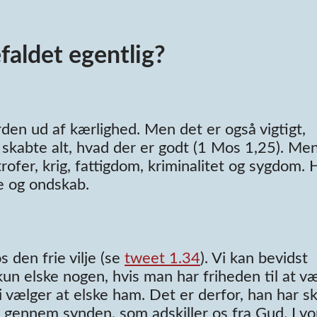
aldet egentlig?
erden ud af kærlighed. Men det er også vigtigt,
abte alt, hvad der er godt (1 Mos 1,25). Men
ofer, krig, fattigdom, kriminalitet og sygdom. 
se og ondskab.
 den frie vilje (se
tweet 1.34
). Vi kan bevidst
un elske nogen, hvis man har friheden til at væ
i vælger at elske ham. Det er derfor, han har s
ud gennem synden, som adskiller os fra Gud. I vo