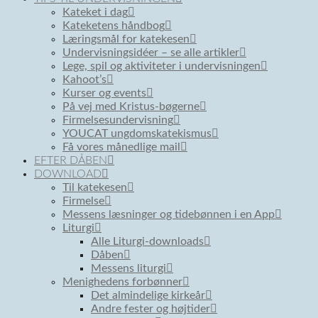
Kateket i dag
Kateketens håndbog
Læringsmål for katekesen
Undervisningsidéer – se alle artikler
Lege, spil og aktiviteter i undervisningen
Kahoot’s
Kurser og events
På vej med Kristus-bøgerne
Firmelsesundervisning
YOUCAT ungdomskatekismus
Få vores månedlige mail
EFTER DÅBEN
DOWNLOAD
Til katekesen
Firmelse
Messens læsninger og tidebønnen i en App
Liturgi
Alle Liturgi-downloads
Dåben
Messens liturgi
Menighedens forbønner
Det almindelige kirkeår
Andre fester og højtider