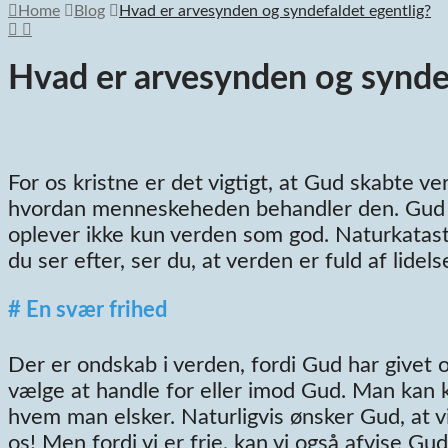
Home
Blog
Hvad er arvesynden og syndefaldet egentlig?
Hvad er arvesynden og syndef
For os kristne er det vigtigt, at Gud skabte v
hvordan menneskeheden behandler den. Gud sk
oplever ikke kun verden som god. Naturkatastr
du ser efter, ser du, at verden er fuld af lidel
# En svær frihed
Der er ondskab i verden, fordi Gud har givet os
vælge at handle for eller imod Gud. Man kan k
hvem man elsker. Naturligvis ønsker Gud, at v
os! Men fordi vi er frie, kan vi også afvise G