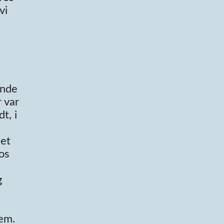
vi
onde
 var
t, i
,
det
os
g
dem.