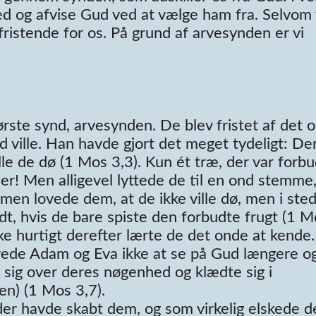
ihed og afvise Gud ved at vælge ham fra. Selvom 
fristende for os. På grund af arvesynden er vi
rste synd, arvesynden. De blev fristet af det 
ville. Han havde gjort det meget tydeligt: Der
ille de dø (1 Mos 3,3). Kun ét træ, der var forbud
er! Men alligevel lyttede de til en ond stemme
men lovede dem, at de ikke ville dø, men i ste
t, hvis de bare spiste den forbudte frugt (1 M
ke hurtigt derefter lærte de det onde at kende.
vede Adam og Eva ikke at se på Gud længere o
sig over deres nøgenhed og klædte sig i
en) (1 Mos 3,7).
der havde skabt dem, og som virkelig elskede 