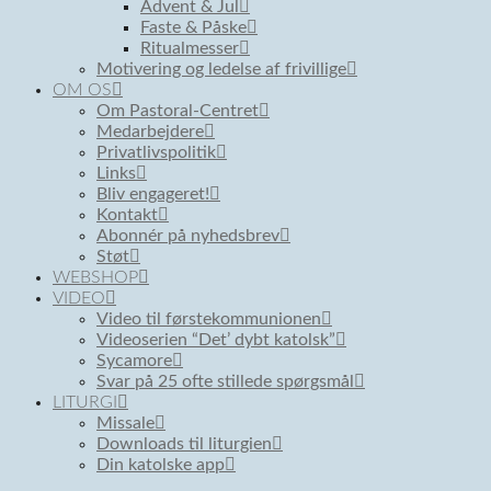
Advent & Jul
Faste & Påske
Ritualmesser
Motivering og ledelse af frivillige
OM OS
Om Pastoral-Centret
Medarbejdere
Privatlivspolitik
Links
Bliv engageret!
Kontakt
Abonnér på nyhedsbrev
Støt
WEBSHOP
VIDEO
Video til førstekommunionen
Videoserien “Det’ dybt katolsk”
Sycamore
Svar på 25 ofte stillede spørgsmål
LITURGI
Missale
Downloads til liturgien
Din katolske app