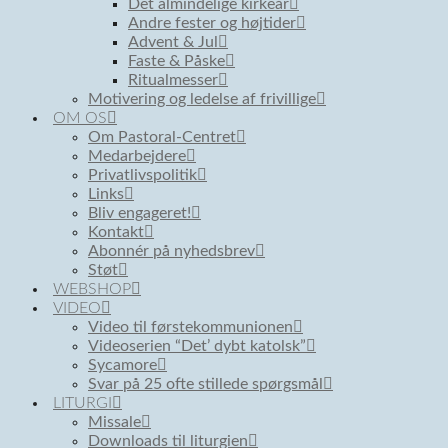
Det almindelige kirkeår
Andre fester og højtider
Advent & Jul
Faste & Påske
Ritualmesser
Motivering og ledelse af frivillige
OM OS
Om Pastoral-Centret
Medarbejdere
Privatlivspolitik
Links
Bliv engageret!
Kontakt
Abonnér på nyhedsbrev
Støt
WEBSHOP
VIDEO
Video til førstekommunionen
Videoserien “Det’ dybt katolsk”
Sycamore
Svar på 25 ofte stillede spørgsmål
LITURGI
Missale
Downloads til liturgien