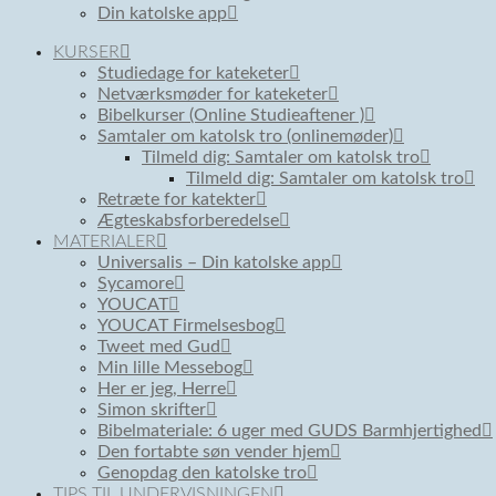
Din katolske app
KURSER
Studiedage for kateketer
Netværksmøder for kateketer
Bibelkurser (Online Studieaftener )
Samtaler om katolsk tro (onlinemøder)
Tilmeld dig: Samtaler om katolsk tro
Tilmeld dig: Samtaler om katolsk tro
Retræte for katekter
Ægteskabsforberedelse
MATERIALER
Universalis – Din katolske app
Sycamore
YOUCAT
YOUCAT Firmelsesbog
Tweet med Gud
Min lille Messebog
Her er jeg, Herre
Simon skrifter
Bibelmateriale: 6 uger med GUDS Barmhjertighed
Den fortabte søn vender hjem
Genopdag den katolske tro
TIPS TIL UNDERVISNINGEN