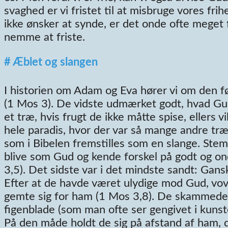
svaghed er vi fristet til at misbruge vores fr
ikke ønsker at synde, er det onde ofte meget 
nemme at friste.
# Æblet og slangen
I historien om Adam og Eva hører vi om den fø
(1 Mos 3). De vidste udmærket godt, hvad Gud 
et træ, hvis frugt de ikke måtte spise, ellers v
hele paradis, hvor der var så mange andre træ
som i Bibelen fremstilles som en slange. Stem
blive som Gud og kende forskel på godt og ond
3,5). Det sidste var i det mindste sandt: Gans
Efter at de havde været ulydige mod Gud, vo
gemte sig for ham (1 Mos 3,8). De skammede 
figenblade (som man ofte ser gengivet i kunst
På den måde holdt de sig på afstand af ham, 