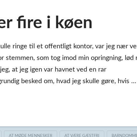
 fire i køen
lle ringe til et offentligt kontor, var jeg nær v
 for stemmen, som tog imod min opringning, lød r
eg, at jeg igen var havnet ved en rar
rundig besked om, hvad jeg skulle gøre, hvis …
AT MØDE MENNESKER
AT VÆRE GÆSTFRI
BARNDOMM