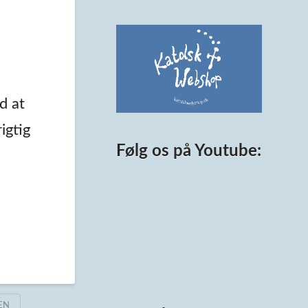
ed at
igtig
Følg os på Youtube:
EN