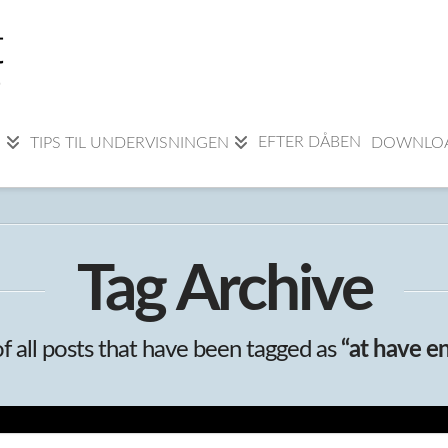
EFTER DÅBEN
R
TIPS TIL UNDERVISNINGEN
DOWNLO
Tag Archive
 of all posts that have been tagged as
“at have e