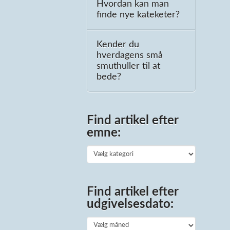
Hvordan kan man
finde nye kateketer?
Kender du
hverdagens små
smuthuller til at
bede?
Find artikel efter
emne:
Find
artikel
efter
Find artikel efter
emne:
udgivelsesdato:
Find