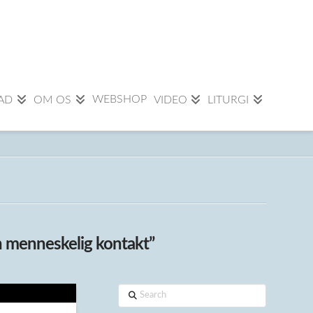
WEBSHOP
AD
OM OS
VIDEO
LITURGI
n menneskelig kontakt”
Search