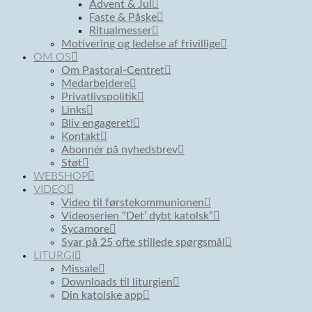
Advent & Jul
Faste & Påske
Ritualmesser
Motivering og ledelse af frivillige
OM OS
Om Pastoral-Centret
Medarbejdere
Privatlivspolitik
Links
Bliv engageret!
Kontakt
Abonnér på nyhedsbrev
Støt
WEBSHOP
VIDEO
Video til førstekommunionen
Videoserien “Det’ dybt katolsk”
Sycamore
Svar på 25 ofte stillede spørgsmål
LITURGI
Missale
Downloads til liturgien
Din katolske app