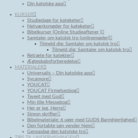
Din katolske app
KURSER
Studiedage for kateketer
Netværksmøder for kateketer
Bibelkurser (Online Studieaftener )
Samtaler om katolsk tro (onlinemøder)
Tilmeld dig: Samtaler om katolsk tro
Tilmeld dig: Samtaler om katolsk tro
Retræte for katekter
Ægteskabsforberedelse
MATERIALER
Universalis – Din katolske app
Sycamore
YOUCAT
YOUCAT Firmelsesbog
Tweet med Gud
Min lille Messebog
Her er jeg, Herre
Simon skrifter
Bibelmateriale: 6 uger med GUDS Barmhjertighed
Den fortabte søn vender hjem
Genopdag den katolske tro
TIPS TIL UNDERVISNINGEN