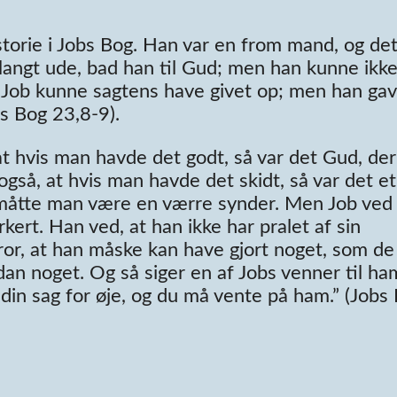
orie i Jobs Bog. Han var en from mand, og det
langt ude, bad han til Gud; men han kunne ikk
 Job kunne sagtens have givet op; men han gav
bs Bog 23,8-9).
t hvis man havde det godt, så var det Gud, der
så, at hvis man havde det skidt, så var det et
 måtte man være en værre synder. Men Job ved 
rkert. Han ved, at han ikke har pralet af sin
or, at han måske kan have gjort noget, som de
sådan noget. Og så siger en af Jobs venner til ha
n din sag for øje, og du må vente på ham.” (Jobs