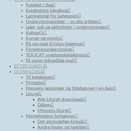
Kateket i dag
Kateketens håndbog
Læringsmål for katekesen
Undervisningsidéer – se alle artikler
Lege, spil og aktiviteter i undervisningen
Kahoot’s
Kurser og events
På vej med Kristus-bøgerne
Firmelsesundervisning
YOUCAT ungdomskatekismus
Få vores månedlige mail
EFTER DÅBEN
DOWNLOAD
Til katekesen
Firmelse
Messens læsninger og tidebønnen i en App
Liturgi
Alle Liturgi-downloads
Dåben
Messens liturgi
Menighedens forbønner
Det almindelige kirkeår
Andre fester og højtider