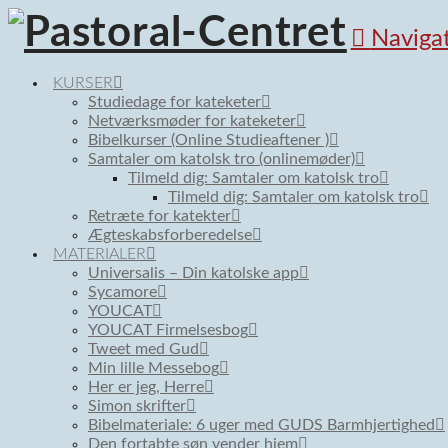
Naviga
KURSER
Studiedage for kateketer
Netværksmøder for kateketer
Bibelkurser (Online Studieaftener )
Samtaler om katolsk tro (onlinemøder)
Tilmeld dig: Samtaler om katolsk tro
Tilmeld dig: Samtaler om katolsk tro
Retræte for katekter
Ægteskabsforberedelse
MATERIALER
Universalis – Din katolske app
Sycamore
YOUCAT
YOUCAT Firmelsesbog
Tweet med Gud
Min lille Messebog
Her er jeg, Herre
Simon skrifter
Bibelmateriale: 6 uger med GUDS Barmhjertighed
Den fortabte søn vender hjem