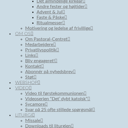
Det almindelige kirkeår
Andre fester og højtider
Advent & Jul
Faste & Påske
Ritualmesser
Motivering og ledelse af frivillige
OM OS
Om Pastoral-Centret
Medarbejdere
Privatlivspolitik
Links
Bliv engageret!
Kontakt
Abonnér på nyhedsbrev
Støt
WEBSHOP
VIDEO
Video til førstekommunionen
Videoserien “Det’ dybt katolsk”
Sycamore
Svar på 25 ofte stillede spørgsmål
LITURGI
Missale
Downloads til liturgien