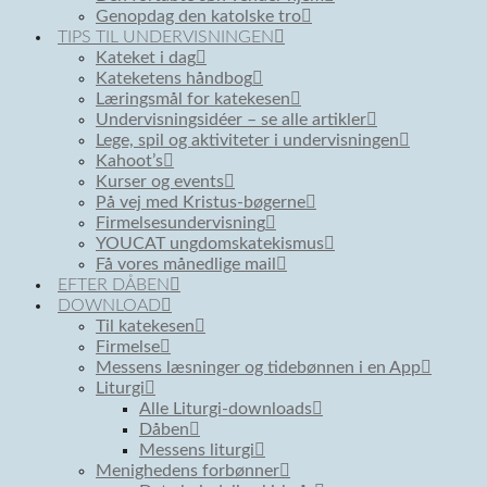
Genopdag den katolske tro
TIPS TIL UNDERVISNINGEN
Kateket i dag
Kateketens håndbog
Læringsmål for katekesen
Undervisningsidéer – se alle artikler
Lege, spil og aktiviteter i undervisningen
Kahoot’s
Kurser og events
På vej med Kristus-bøgerne
Firmelsesundervisning
YOUCAT ungdomskatekismus
Få vores månedlige mail
EFTER DÅBEN
DOWNLOAD
Til katekesen
Firmelse
Messens læsninger og tidebønnen i en App
Liturgi
Alle Liturgi-downloads
Dåben
Messens liturgi
Menighedens forbønner