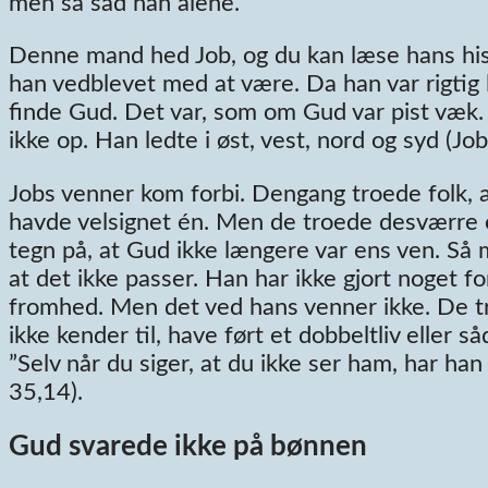
men så sad han alene.
Denne mand hed Job, og du kan læse hans hist
han vedblevet med at være. Da han var rigtig 
finde Gud. Det var, som om Gud var pist væk.
ikke op. Han ledte i øst, vest, nord og syd (Jo
Jobs venner kom forbi. Dengang troede folk, a
havde velsignet én. Men de troede desværre og
tegn på, at Gud ikke længere var ens ven. Så
at det ikke passer. Han har ikke gjort noget fo
fromhed. Men det ved hans venner ikke. De tr
ikke kender til, have ført et dobbeltliv eller 
”Selv når du siger, at du ikke ser ham, har ha
35,14).
Gud svarede ikke på bønnen